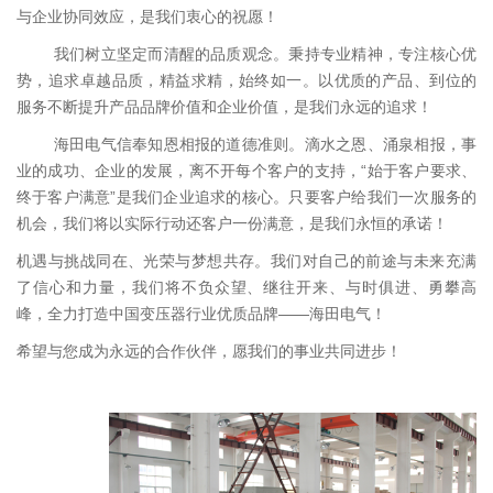
与企业协同效应，是我们衷心的祝愿！
我们树立坚定而清醒的品质观念。秉持专业精神，专注核心优
势，追求卓越品质，精益求精，始终如一。以优质的产品、到位的
服务不断提升产品品牌价值和企业价值，是我们永远的追求！
海田电气信奉知恩相报的道德准则。滴水之恩、涌泉相报，事
业的成功、企业的发展，离不开每个客户的支持，“始于客户要求、
终于客户满意”是我们企业追求的核心。只要客户给我们一次服务的
机会，我们将以实际行动还客户一份满意，是我们永恒的承诺！
机遇与挑战同在、光荣与梦想共存。我们对自己的前途与未来充满
了信心和力量，我们将不负众望、继往开来、与时俱进、勇攀高
峰，全力打造中国变压器行业优质品牌——海田电气！
希望与您成为永远的合作伙伴，愿我们的事业共同进步！