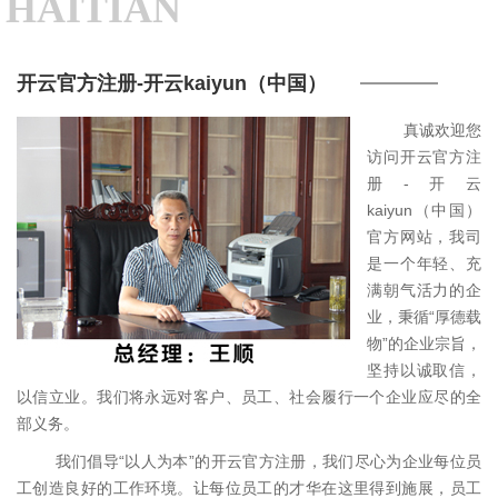
HAITIAN
开云官方注册-开云kaiyun（中国）
真诚欢迎您
访问开云官方注
册-开云
kaiyun（中国）
官方网站，我司
是一个年轻、充
满朝气活力的企
业，秉循“厚德载
物”的企业宗旨，
坚持以诚取信，
以信立业。我们将永远对客户、员工、社会履行一个企业应尽的全
部义务。
我们倡导“以人为本”的开云官方注册，我们尽心为企业每位员
工创造良好的工作环境。让每位员工的才华在这里得到施展，员工