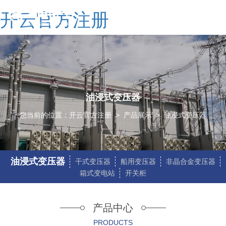
开云官方注册
油浸式变压器
您当前的位置：
开云官方注册
>
产品展示
>
油浸式变压器
油浸式变压器
干式变压器
船用变压器
非晶合金变压器
箱式变电站
开关柜
产品中心
PRODUCTS