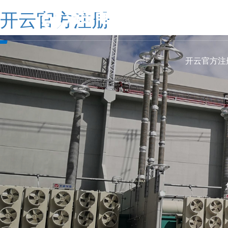
开云官方注册
网站开云官
油浸
公
开云官方注册