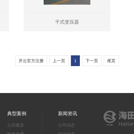
干式变压器
开云官方注册
上一页
1
下一页
尾页
典型案例
新闻资讯
公共建设
公司动态
铁路交通
行业动态