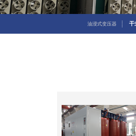
干
油浸式变压器