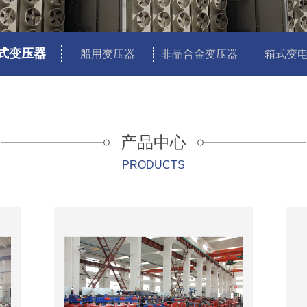
式变压器
船用变压器
非晶合金变压器
箱式变
产品中心
PRODUCTS