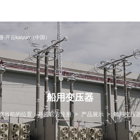
方注册
公司简介
产品展示
典型案例
式变压器
司简介
领导致辞
干式变压器
公共建设
厂荣厂貌
船用变压器
铁路交通
荣誉资质
非晶合金变压器
开云官方注册-开云kaiy
箱式变电
公司动
-开云kaiyun（中国）
船用变压器
您当前的位置：
开云官方注册
>
产品展示
>
船用变压