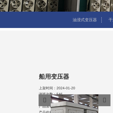
油浸式变压器
干
船用变压器
上架时间：2024-01-20
浏览次数：546
产品类型：船用变压器
产品发布：本站
产品价格：￥