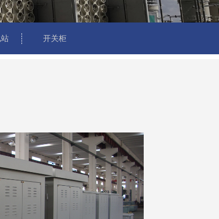
电站
开关柜