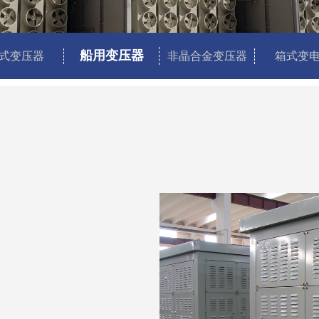
船用变压器
式变压器
非晶合金变压器
箱式变