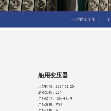
油浸式变压器
干
船用变压器
上架时间：2024-01-20
浏览次数：664
产品类型：船用变压器
产品发布：本站
产品价格：￥