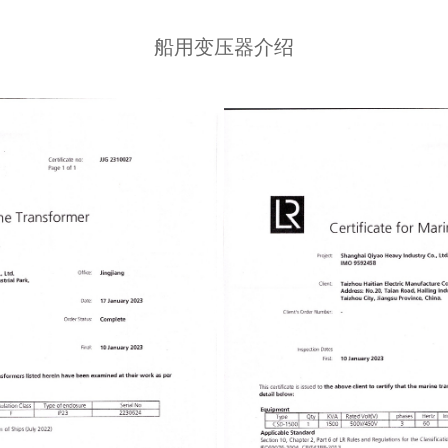
船用变压器介绍